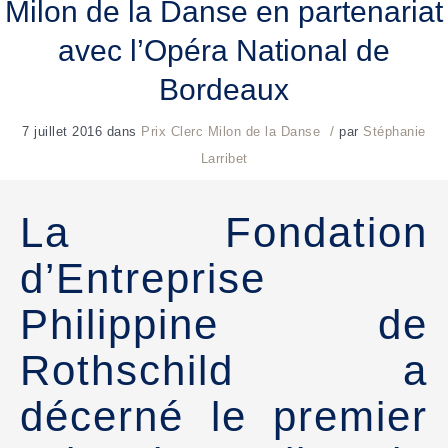
Milon de la Danse en partenariat
avec l’Opéra National de
Bordeaux
/
7 juillet 2016
dans
Prix Clerc Milon de la Danse
par
Stéphanie
Larribet
La Fondation
d’Entreprise
Philippine de
Rothschild a
décerné le premier